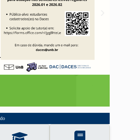
ido
O espa