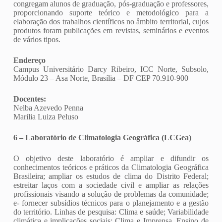
congregam alunos de graduação, pós-graduação e professores,
proporcionando suporte teórico e metodológico para a
elaboração dos trabalhos científicos no âmbito territorial, cujos
produtos foram publicações em revistas, seminários e eventos
de vários tipos.
Endereço
Campus Universitário Darcy Ribeiro, ICC Norte, Subsolo,
Módulo 23 – Asa Norte, Brasília – DF CEP 70.910-900
Docentes:
Nelba Azevedo Penna
Marilia Luiza Peluso
6 – Laboratório de Climatologia Geográfica (LCGea)
O objetivo deste laboratório é ampliar e difundir os
conhecimentos teóricos e práticos da Climatologia Geográfica
Brasileira; ampliar os estudos de clima do Distrito Federal;
estreitar laços com a sociedade civil e ampliar as relações
profissionais visando a solução de problemas da comunidade;
e- fornecer subsídios técnicos para o planejamento e a gestão
do território. Linhas de pesquisa: Clima e saúde; Variabilidade
climática e implicações sociais; Clima e Imprensa, Ensino de