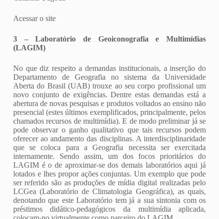
Acessar o site
3 – Laboratório de Geoiconografia e Multimídias
(LAGIM)
No que diz respeito a demandas institucionais, a inserção do
Departamento de Geografia no sistema da Universidade
Aberta do Brasil (UAB) trouxe ao seu corpo profissional um
novo conjunto de exigências. Dentre estas demandas está a
abertura de novas pesquisas e produtos voltados ao ensino não
presencial (estes últimos exemplificados, principalmente, pelos
chamados recursos de multimídia). E de modo preliminar já se
pode observar o ganho qualitativo que tais recursos podem
oferecer ao andamento das disciplinas. A interdisciplinaridade
que se coloca para a Geografia necessita ser exercitada
internamente. Sendo assim, um dos focos prioritários do
LAGIM é o de aproximar-se dos demais laboratórios aqui já
lotados e lhes propor ações conjuntas. Um exemplo que pode
ser referido são as produções de mídia digital realizadas pelo
LCGea (Laboratório de Climatologia Geográfica), as quais,
denotando que este Laboratório tem já a sua sintonia com os
préstimos didático-pedagógicos da multimídia aplicada,
colocam-no virtualmente como parceiro do LAGIM.