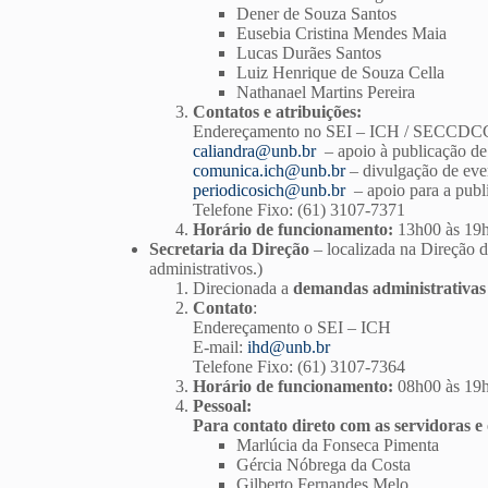
Dener de Souza Santos
Eusebia Cristina Mendes Maia
Lucas Durães Santos
Luiz Henrique de Souza Cella
Nathanael Martins Pereira
Contatos e atribuições:
Endereçamento no SEI – ICH / SECCD
caliandra@unb.br
– apoio à publicação de
comunica.ich@unb.br
– divulgação de eve
periodicosich@unb.br
– apoio para a publi
Telefone Fixo: (61) 3107-7371
Horário de funcionamento:
13h00 às 19
Secretaria da Direção
– localizada na Direção d
administrativos.)
Direcionada a
demandas administrativas 
Contato
:
Endereçamento o SEI – ICH
E-mail:
ihd@unb.br
Telefone Fixo: (61) 3107-7364
Horário de funcionamento:
08h00 às 19
Pessoal:
Para contato direto com as servidoras e
Marlúcia da Fonseca Pimenta
Gércia Nóbrega da Costa
Gilberto Fernandes Melo