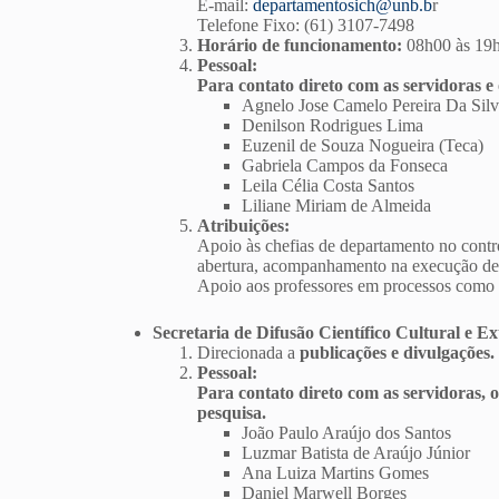
E-mail:
departamentosich@unb.b
r
Telefone Fixo: (61) 3107-7498
Horário de funcionamento:
08h00 às 19
Pessoal:
Para contato direto com as servidoras e
Agnelo Jose Camelo Pereira Da Sil
Denilson Rodrigues Lima
Euzenil de Souza Nogueira (Teca)
Gabriela Campos da Fonseca
Leila Célia Costa Santos
Liliane Miriam de Almeida
Atribuições:
Apoio às chefias de departamento no contr
abertura, acompanhamento na execução de or
Apoio aos professores em processos como li
Secretaria de Difusão Científico Cultural e 
Direcionada a
publicações e divulgações.
Pessoal:
Para contato direto com as servidoras, 
pesquisa.
João Paulo Araújo dos Santos
Luzmar Batista de Araújo Júnior
Ana Luiza Martins Gomes
Daniel Marwell Borges