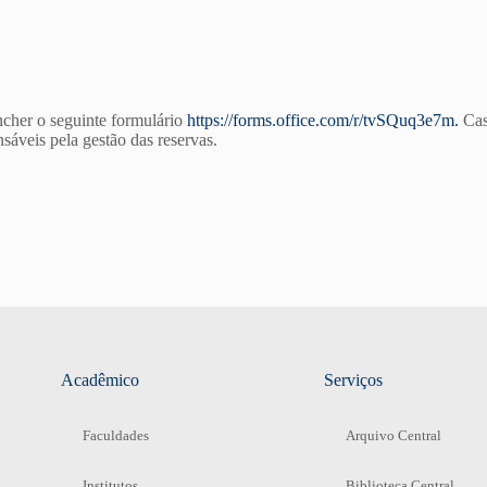
encher o seguinte formulário
https://forms.office.com/r/tvSQuq3e7m
.
Caso
nsáveis pela gestão das reservas.
Acadêmico
Serviços
Faculdades
Arquivo Central
Institutos
Biblioteca Central