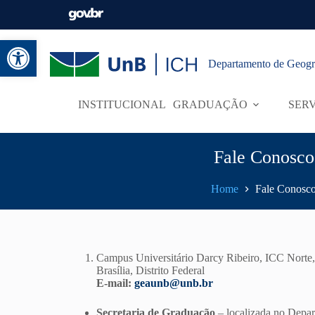
Abrir a barra de ferramentas
Departamento de Geogr
INSTITUCIONAL
GRADUAÇÃO
SER
Fale Conosco
Home
Fale Conosc
Campus Universitário Darcy Ribeiro, ICC Nort
Brasília, Distrito Federal
E-mail:
geaunb@unb.br
Secretaria de Graduação
– localizada no Depar