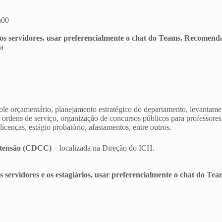
h00
 os servidores, usar preferencialmente o chat do Teams. Recomenda
va
ole orçamentário, planejamento estratégico do departamento, levantam
dens de serviço, organização de concursos públicos para professores ef
cenças, estágio probatório, afastamentos, entre outros.
Extensão (CDCC)
– localizada na Direção do ICH.
os servidores e os estagiários, usar preferencialmente o chat do T