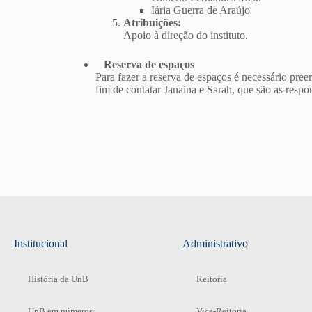
Iária Guerra de Araújo
Atribuições:
Apoio à direção do instituto.
Reserva de espaços
Para fazer a reserva de espaços é necessário pre
fim de contatar Janaina e Sarah, que são as respo
Institucional
Administrativo
História da UnB
Reitoria
UnB em números
Vice-Reitoria