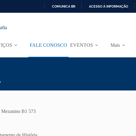
COMUNICA BR
ACESSO À INFORMAÇÃO
I
R
P
afia
A
R
A
VIÇOS
FALE CONOSCO
EVENTOS
Mais
O
C
O
N
T
E
Ú
o
D
O
e, Mezanino B1 573
tamento de História.